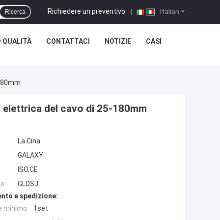
Richiedere un preventivo
|
Italian
Ricerca
 QUALITÀ
CONTATTACI
NOTIZIE
CASI
5-180mm
i elettrica del cavo di 25-180mm
La Cina
GALAXY
ISO,CE
o:
GLDSJ
nto e spedizione:
e minimo:
1set