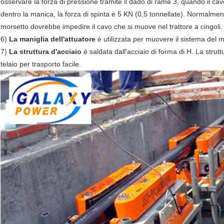
osservare la forza di pressione tramite il dado di rame 3, quando il ca
dentro la manica, la forza di spinta è 5 KN (0,5 tonnellate). Normalme
morsetto dovrebbe impedire il cavo che si muove nel trattore a cingoli.
6)
La maniglia dell'attuatore
è utilizzata per muovere il sistema del m
7)
La struttura d'acciaio
è saldata dall'acciaio di forma di H. La strutt
telaio per trasporto facile.