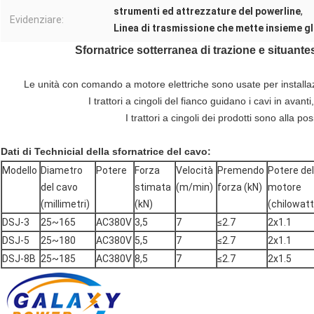
strumenti ed attrezzature del powerline
,
Evidenziare:
Linea di trasmissione che mette insieme gl
Sfornatrice sotterranea di trazione e situante
Le unità con comando a motore elettriche sono usate per installaz
I trattori a cingoli del fianco guidano i cavi in avant
I trattori a cingoli dei prodotti sono alla po
Dati di Technicial della sfornatrice del cavo:
Modello
Diametro
Potere
Forza
Velocità
Premendo
Potere del
del cavo
stimata
(m/min)
forza (kN)
motore
(millimetri)
(kN)
(chilowatt
DSJ-3
25~165
AC380V
3,5
7
≤2.7
2x1.1
DSJ-5
25~180
AC380V
5,5
7
≤2.7
2x1.1
DSJ-8B
25~185
AC380V
8,5
7
≤2.7
2x1.5