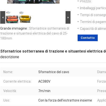
Prezzo:
Imballaggi partico
Tempi di conseg
Termini di pagam
Grande immagine :
Sfornatrice sotterranea di
Capacità di alim
trazione e situantesi elettrica del cavo di 25-
Contatto
180mm
Sfornatrice sotterranea di trazione e situantesi elettrica 
descrizione
Nome:
Sfornatrice del cavo
Diame
Corrente elettrica:
AC380V
Forza
Velocità:
7m/min
Press
Uso:
Con la forza dell'estrattore insieme
Appli