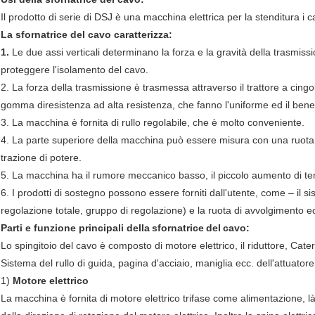
Il prodotto di serie di DSJ è una macchina elettrica per la stenditura i ca
La sfornatrice del cavo
caratterizza:
1.
Le due assi verticali determinano la forza e la gravità della trasmiss
proteggere l'isolamento del cavo.
2. La forza della trasmissione è trasmessa attraverso il trattore a cin
gomma diresistenza ad alta resistenza, che fanno l'uniforme ed il bene 
3. La macchina è fornita di rullo regolabile, che è molto conveniente.
4. La parte superiore della macchina può essere misura con una ruota d
trazione di potere.
5. La macchina ha il rumore meccanico basso, il piccolo aumento di t
6. I prodotti di sostegno possono essere forniti dall'utente, come – il si
regolazione totale, gruppo di regolazione) e la ruota di avvolgimento e
Parti e funzione principali della
sfornatrice
del
cavo
:
Lo spingitoio del cavo è composto di motore elettrico, il riduttore, Cater
Sistema del rullo di guida, pagina d'acciaio, maniglia ecc. dell'attuatore
1)
Motore elettrico
La macchina è fornita di motore elettrico trifase come alimentazione, là