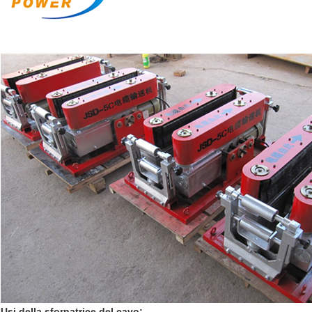
Usi della sfornatrice
del cavo: