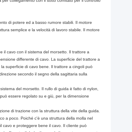
ca per collegamento con il sotto comitato per il controllo
imento di potere ed a basso rumore stabili. Il motore
uttura semplice e la velocità di lavoro stabile. Il motore
 il cavo con il sistema del morsetto. Il trattore a
ensione differente di cavo. La superficie del trattore a
a superficie di cavo bene. Il trattore a cingoli può
direzione secondo il segno della sagittaria sulla
stema del morsetto. Il rullo di guida è fatto di nylon,
o può essere regolato su e giù, per la dimensione
ione di trazione con la struttura della vite della guida.
 poco a poco. Poiché c'è una struttura della molla nel
il cavo e proteggere bene il cavo. Il cliente può