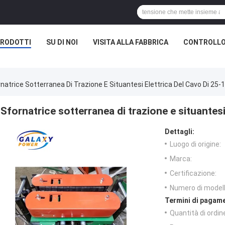
RODOTTI
SU DI NOI
VISITA ALLA FABBRICA
CONTROLLO
natrice Sotterranea Di Trazione E Situantesi Elettrica Del Cavo Di 2
Sfornatrice sotterranea di trazione e situantes
Dettagli:
Luogo di origine:
Marca:
Certificazione:
Numero di modell
Termini di pagame
Quantità di ordin