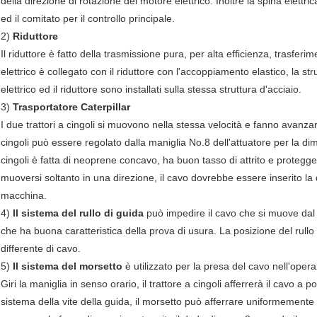
della direzione di rotazione del motore elettrico. Inoltre la spina elettri
ed il comitato per il controllo principale.
2)
Riduttore
Il riduttore è fatto della trasmissione pura, per alta efficienza, trasfer
elettrico è collegato con il riduttore con l'accoppiamento elastico, la str
elettrico ed il riduttore sono installati sulla stessa struttura d'acciaio.
3)
Trasportatore Caterpillar
I due trattori a cingoli si muovono nella stessa velocità e fanno avanzare
cingoli può essere regolato dalla maniglia No.8 dell'attuatore per la dim
cingoli è fatta di neoprene concavo, ha buon tasso di attrito e protegge l
muoversi soltanto in una direzione, il cavo dovrebbe essere inserito la 
macchina.
4)
Il sistema del rullo di guida
può impedire il cavo che si muove dal si
che ha buona caratteristica della prova di usura. La posizione del rull
differente di cavo.
5)
Il sistema del morsetto
è utilizzato per la presa del cavo nell'operaz
Giri la maniglia in senso orario, il trattore a cingoli afferrerà il cavo a
sistema della vite della guida, il morsetto può afferrare uniformemente 