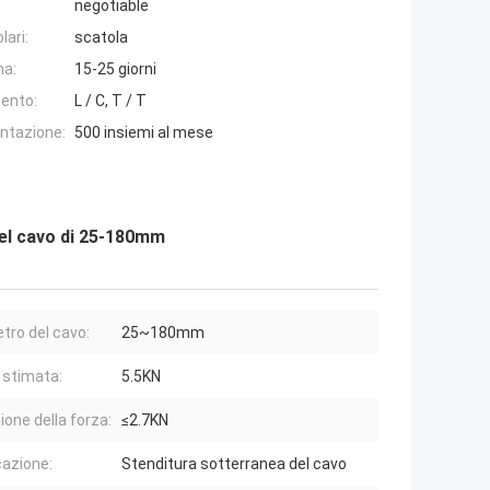
negotiable
lari:
scatola
na:
15-25 giorni
ento:
L / C, T / T
entazione:
500 insiemi al mese
del cavo di 25-180mm
tro del cavo:
25~180mm
 stimata:
5.5KN
ione della forza:
≤2.7KN
cazione:
Stenditura sotterranea del cavo