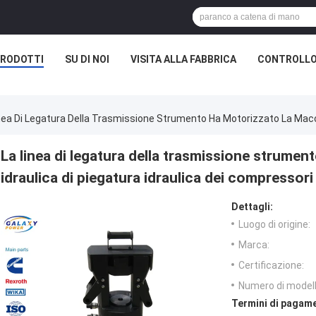
RODOTTI
SU DI NOI
VISITA ALLA FABBRICA
CONTROLLO
nea Di Legatura Della Trasmissione Strumento Ha Motorizzato La Macch
La linea di legatura della trasmissione strume
idraulica di piegatura idraulica dei compressori
Dettagli:
Luogo di origine:
Marca:
Certificazione:
Numero di modell
Termini di pagame