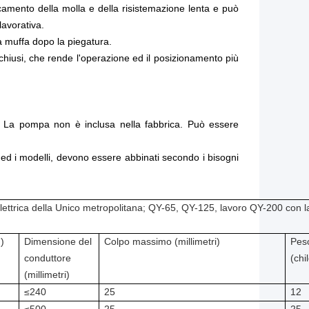
aticamento della molla e della risistemazione lenta e può
 lavorativa
.
a muffa dopo la piegatura
.
hiusi, che rende l'operazione ed il posizionamento più
a. La pompa non è inclusa nella fabbrica. Può essere
 ed i modelli, devono essere abbinati secondo i bisogni
ettrica della Unico metropolitana; QY-65, QY-125, lavoro QY-200 con 
)
Dimensione del
Colpo massimo (millimetri)
Pes
conduttore
(chi
(millimetri)
≤240
25
12