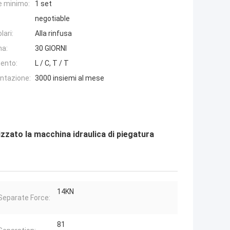
e minimo:
1 set
negotiable
lari:
Alla rinfusa
na:
30 GIORNI
ento:
L / C, T / T
entazione:
3000 insiemi al mese
zzato la macchina idraulica di piegatura
14KN
Separate Force:
81