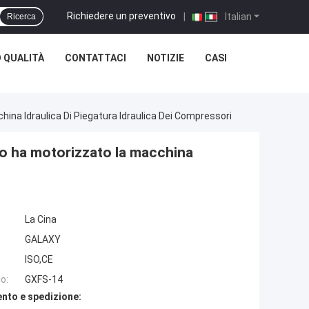
Richiedere un preventivo
|
Italian
Ricerca
 QUALITÀ
CONTATTACI
NOTIZIE
CASI
ina Idraulica Di Piegatura Idraulica Dei Compressori
nto ha motorizzato la macchina
La Cina
GALAXY
ISO,CE
o:
GXFS-14
nto e spedizione: