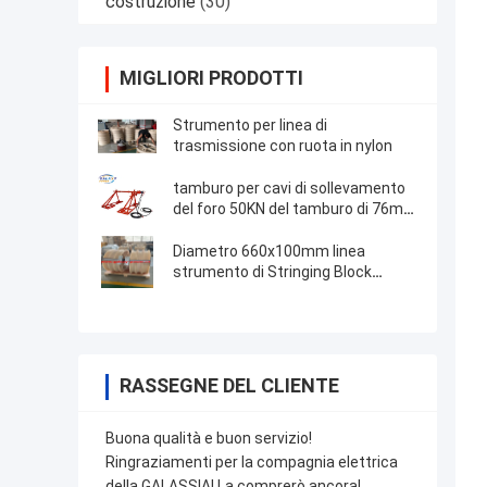
costruzione
(30)
MIGLIORI PRODOTTI
Strumento per linea di
trasmissione con ruota in nylon
tamburo per cavi di sollevamento
del foro 50KN del tamburo di 76mm
Jack Stand Overhead Line Tool
Diametro 660x100mm linea
strumento di Stringing Block
Transmission del conduttore di tre
ruote
RASSEGNE DEL CLIENTE
Buona qualità e buon servizio!
Ringraziamenti per la compagnia elettrica
della GALASSIA! La comprerò ancora!