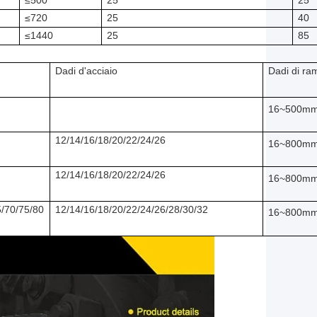
≤500
25
25
≤720
25
40
≤1440
25
85
Dadi d'acciaio
Dadi di ra
16~500m
12/14/16/18/20/22/24/26
16~800m
12/14/16/18/20/22/24/26
16~800m
5/70/75/80
12/14/16/18/20/22/24/26/28/30/32
16~800m