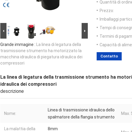
Quantità di ordin
Prezzo:
Imballaggi partico
Tempi di conseg
Termini di pagam
Grande immagine :
La linea di legatura della
Capacità di alim
trasmissione strumento ha motorizzato la
Contatto
macchina idraulica di piegatura idraulica dei
compressori
La linea di legatura della trasmissione strumento ha motori
idraulica dei compressori
descrizione
Linea di trasmissione idraulica dello
Nome:
Max. 
spalmatore della flangia strumento
La malattia della
8mm