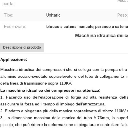
Max. 
punta:
Tipo:
Unitario
Peso:
Evidenziare:
blocco a catena manuale
,
paranco a catena
Macchina idraulica dei 
Descrizione di prodotto
Applicazione:
Macchina idraulica dei compressori
che si collega con la pompa ultra a
alluminio acciaio-svuotato sopraelevato e del tubo di collegamento in
della linea di trasmissione sopra 110KV.
La macchina idraulica dei compressori
caratterizza:
1.
Facendo uso dell'elaborazione di forgia ad alta resistenza dell'
assicurare la forza ed il tempo di impiego dell'attrezzatura.
2.
È adatto a piegatura più della manica sopraelevata di sforzo 110kV 
3.
La dimensione massima della manica del tubo è 76mm, la superfic
piccolo, che può ridurre la deformazione di piegatura e controllare l'a