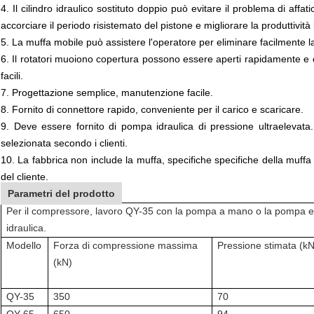
4.
Il cilindro idraulico sostituto doppio può evitare il problema di aff
accorciare il periodo risistemato del pistone e migliorare la produttività
5.
La muffa mobile può assistere l'operatore per eliminare facilmente l
6.
Il rotatori muoiono copertura possono essere aperti rapidamente e c
facili
.
7.
Progettazione semplice, manutenzione facile
.
8.
Fornito di connettore rapido, conveniente per il carico e scaricare
.
9.
Deve essere fornito di pompa idraulica di pressione ultraelevat
selezionata secondo i clienti
.
10.
La fabbrica non include la muffa, specifiche specifiche della muffa
del cliente.
Parametri del prodotto
Per il compressore, lavoro QY-35 con la pompa a mano o la pompa el
idraulica.
Modello
Forza di compressione massima
Pressione stimata (kN
(kN)
QY-35
350
70