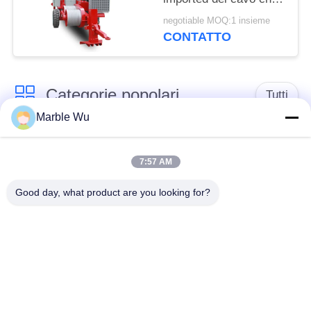
mette insieme
negotiable MOQ:1 insieme
attrezzatura
CONTATTO
Categorie popolari
Tutti
Marble Wu
linea di trasmissione
Legatura
attrezzatura
dell'attrezzatura
7:57 AM
Good day, what product are you looking for?
linea elettrica che
linea di trasmissione
mette insieme
strumento
attrezzatura
estrattore idraulico
tenditore idraulico del
del cavo
cavo