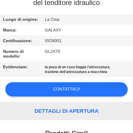
del tenditore idraulico
CONTROLLO
Luogo di origine:
La Cina
QUALITÀ
Marca:
GALAXY
CONTATTACI
Certificazione:
ISO9001
Numero di
GL2X70
modello:
NOTIZIE
Evidenziare:
,
la posa di un cavo foggia l'attrezzatura
trazione dell'attrezzatura a macchina
CASI
CONTATTACI!
MAPPA
DEL
DETTAGLI DI APERTURA
SITO