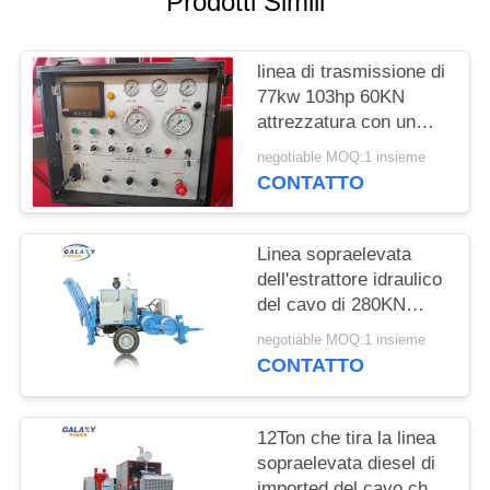
Prodotti Simili
PRIVACY
POLICY
linea di trasmissione di
77kw 103hp 60KN
attrezzatura con un
numero di 7
negotiable MOQ:1 insieme
scanalature
CONTATTO
Linea sopraelevata
dell'estrattore idraulico
del cavo di 280KN
ADSS che mette
negotiable MOQ:1 insieme
insieme attrezzatura
CONTATTO
12Ton che tira la linea
sopraelevata diesel di
imported del cavo che