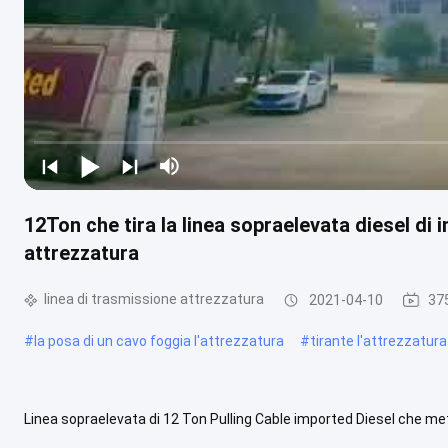
12Ton che tira la linea sopraelevata diesel di
attrezzatura
linea di trasmissione attrezzatura
2021-04-10
375
#
la posa di un cavo foggia l'attrezzatura
#
tirante l'attrezzatur
Linea sopraelevata di 12 Ton Pulling Cable imported Diesel che m
insieme i dettagli rapidi dell'attrezzatura: 1. linea elettrica che mett