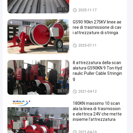
zione e la tensionatura de
i conduttori
linea di trasmissione attrezza
00:15
2025-11-17
tura
GS90 90kn 275KV linee ae
ree di trasmissione di cav
i attrezzature di stringa
linea di trasmissione attrezza
2025-07-11
tura
00:31
8 attrezzatura della scan
alatura GS90KN 9 Ton Hyd
raulic Puller Cable Stringin
g
linea elettrica che mette insie
00:17
2021-04-12
me attrezzatura
180KN massimo 10 scan
ala la linea di trasmission
e elettrica 24V che mette
insieme l'attrezzatura
linea di trasmissione attrezza
00:41
2021-04-10