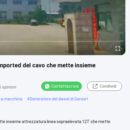
 imported del cavo che mette insieme
Contattaci ora
Condividi
 opinioni
a a macchina
#
Generatore del diesel di Genset
ette insieme attrezzatura linea sopraelevata 12T che mette
e ...
Visualizza altro