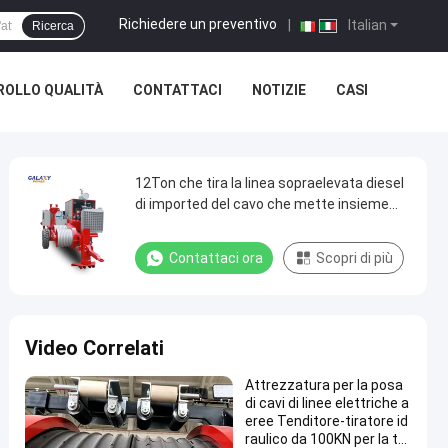
Richiedere un preventivo
|
Italian
Ricerca
OLLO QUALITÀ
CONTATTACI
NOTIZIE
CASI
12Ton che tira la linea sopraelevata diesel
di imported del cavo che mette insieme
attrezzatura
Contattaci ora
Scopri di più
Video Correlati
Attrezzatura per la posa
di cavi di linee elettriche a
eree Tenditore-tiratore id
raulico da 100KN per la tra