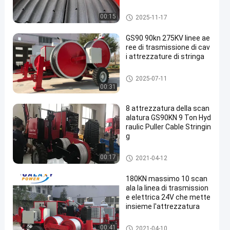
zione e la tensionatura de
i conduttori
linea di trasmissione attrezza
00:15
2025-11-17
tura
GS90 90kn 275KV linee ae
ree di trasmissione di cav
i attrezzature di stringa
linea di trasmissione attrezza
2025-07-11
tura
00:31
8 attrezzatura della scan
alatura GS90KN 9 Ton Hyd
raulic Puller Cable Stringin
g
linea elettrica che mette insie
00:17
2021-04-12
me attrezzatura
180KN massimo 10 scan
ala la linea di trasmission
e elettrica 24V che mette
insieme l'attrezzatura
linea di trasmissione attrezza
00:41
2021-04-10