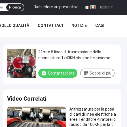
Richiedere un preventivo
|
Italian
Ricerca
OLLO QUALITÀ
CONTATTACI
NOTIZIE
CASI
21mm 5 linea di trasmissione della
scanalatura 1x40KN che mette insieme
attrezzatura
Contattaci ora
Scopri di più
Video Correlati
Attrezzatura per la posa
di cavi di linee elettriche a
eree Tenditore-tiratore id
raulico da 100KN per la tra