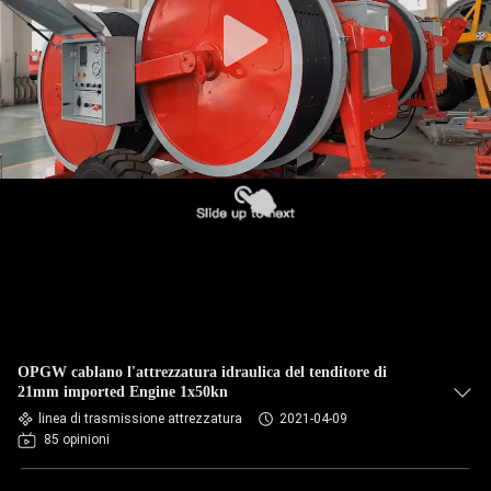
CONTROLLO
QUALITÀ
CONTATTACI
NOTIZIE
CASI
MAPPA
OPGW cablano l'attrezzatura idraulica del tenditore di
DEL
21mm imported Engine 1x50kn
linea di trasmissione attrezzatura
2021-04-09
SITO
85 opinioni